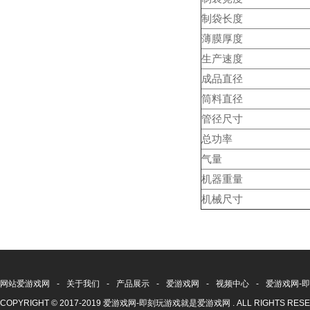
制袋长度
薄膜厚度
生产速度
成品直径
筒料直径
管径尺寸
总功率
气量
机器重量
机械尺寸
网站爱游戏网
-
关于我们
-
产品展示
-
爱游戏网
-
视频中心
-
爱游戏网-
COPYRIGHT © 2017-2019 爱游戏网-即刻玩游戏就是爱游戏网 . ALL RIGHTS RE