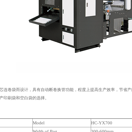
芯连卷袋而设计，具有自动断卷换管功能，程度上提高生产效率，节省产
产印刷袋和空白袋的选择。
Model
HC-
YX
700
Width of Bag
3
00-
60
0mm