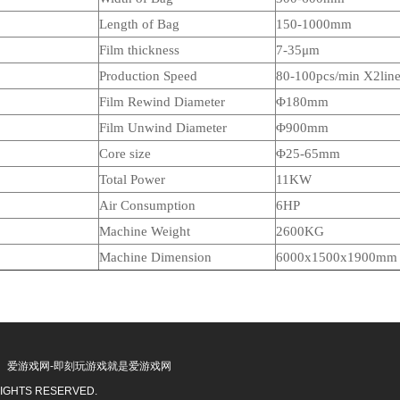
Length of Bag
150-1000mm
Film thickness
7-35μm
Production Speed
80-100pcs/min X2lin
Film Rewind Diameter
Φ180mm
Film Unwind Diameter
Φ900mm
Core size
Φ
25-65mm
Total Power
1
1
KW
Air Consumption
6HP
Machine Weight
26
00KG
Machine Dimension
6000x
15
00x1900mm
爱游戏网-即刻玩游戏就是爱游戏网
IGHTS RESERVED.