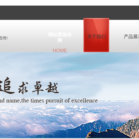
网站爱游戏
关于我们
产品展
网
HOME