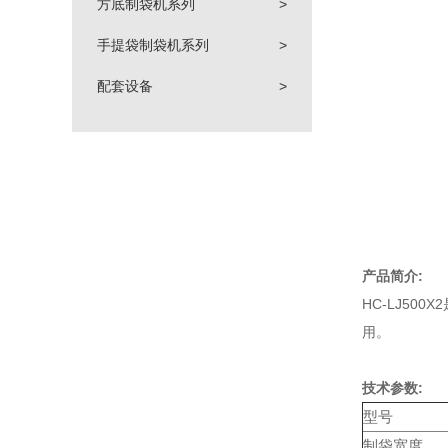
方底制袋机系列
>
手提袋制袋机系列
>
配套设备
>
产品简介:
HC-LJ5
用。
技术参数:
型号
制袋宽度