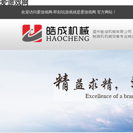
爱游戏网
欢迎访问爱游戏网-即刻玩游戏就是爱游戏网 官方网站！