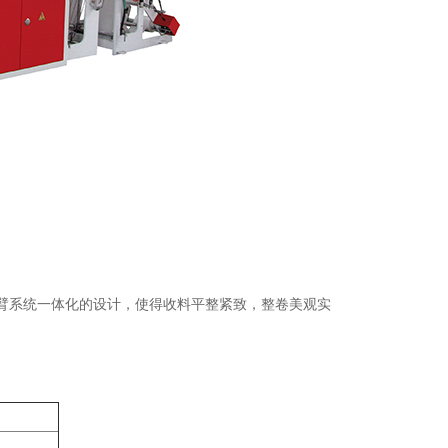
辊摆臂系统一体化的设计，使得收料平整紧致，整卷美观实