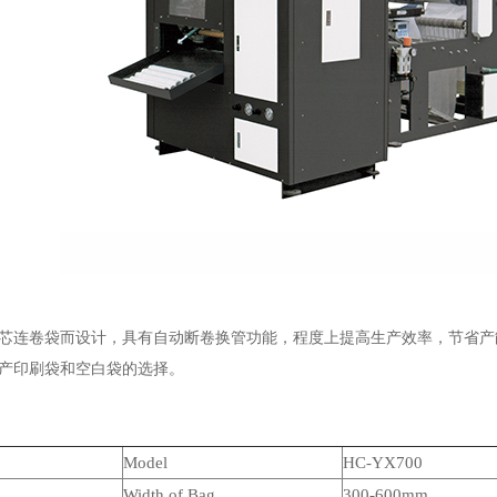
芯连卷袋而设计，具有自动断卷换管功能，程度上提高生产效率，节省产
产印刷袋和空白袋的选择。
Model
HC-
YX
700
Width of Bag
3
00-
60
0mm