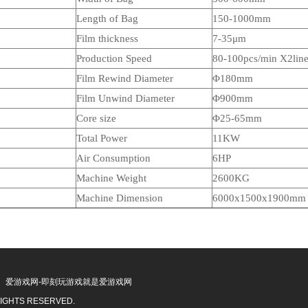
Length of Bag
150-1000mm
Film thickness
7-35μm
Production Speed
80-100pcs/min X2lin
Film Rewind Diameter
Φ180mm
Film Unwind Diameter
Φ900mm
Core size
Φ
25-65mm
Total Power
1
1
KW
Air Consumption
6HP
Machine Weight
26
00KG
Machine Dimension
6000x
15
00x1900mm
爱游戏网-即刻玩游戏就是爱游戏网
IGHTS RESERVED.