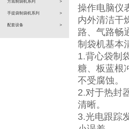
方底制袋机系列
>
操作电脑仪
手提袋制袋机系列
>
内外清洁干
配套设备
>
路、气路畅
制袋机基本
1.背心袋
糖、板蓝根
不受腐蚀。
2.对于热
清晰。
3.光电跟
小误差。